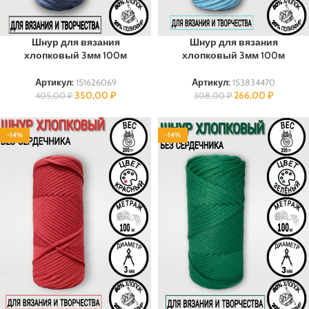
Шнур для вязания
Шнур для вязания
хлопковый 3мм 100м
хлопковый 3мм 100м
Артикул:
151626069
Артикул:
153834470
350,00
₽
266,00
₽
405,00
₽
308,00
₽
-14%
-14%
100% ХЛОПОК
100% ХЛОПОК