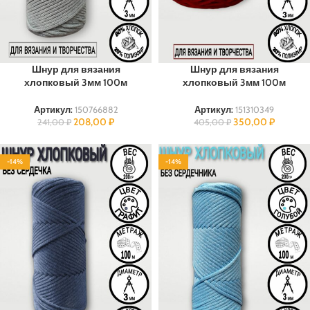
Шнур для вязания
Шнур для вязания
хлопковый 3мм 100м
хлопковый 3мм 100м
Артикул:
150766882
Артикул:
151310349
208,00
₽
350,00
₽
241,00
₽
405,00
₽
-14%
-14%
100% ХЛОПОК
100% ХЛОПОК