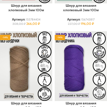
Шнур для вязания
Шнур для вязания
хлопковый 3мм 100м
хлопковый 3мм 100м
Артикул:
155784434
Артикул:
156743817
266,00
₽
196,00
₽
308,00
₽
227,00
₽
-14%
-14%
100% ХЛОПОК
100% ХЛОПОК
Шнур для вязания
Шнур для вязания