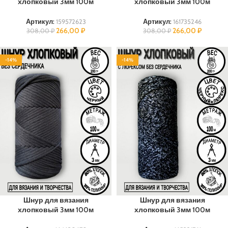
хлопковый 3мм 100м
хлопковый 3мм 100м
Артикул:
159572623
Артикул:
161735246
266,00
₽
266,00
₽
308,00
₽
308,00
₽
-14%
-14%
100% ХЛОПОК
ЛЮРЕКС
100% ХЛОПОК
Шнур для вязания
Шнур для вязания
хлопковый 3мм 100м
хлопковый 3мм 100м