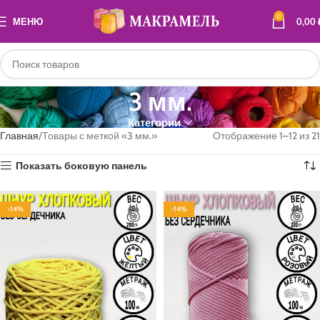
0
МЕНЮ
0,00
3 мм.
Категории
Главная
Товары с меткой «3 мм.»
Отображение 1–12 из 21
Показать боковую панель
-14%
-14%
100% ХЛОПОК
100% ХЛОПОК