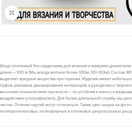
Нажмите, чтобы увеличить
Шнур хлопковый без сердечника для вязания и макраме диаметром 4 
длина — 100 м (Мы всегда мотаем более 100м, 101-103м). Состав: 
выделяет вредные вещества при горении. Изделие имеет небольшой в
пуфов, рюкзаков, декорирования интерьеров, в рукоделии и творчес
высокими показателями прочности — он устойчив к износу и разры
воздействию ультрафиолета. Для более длительной службы мы реко
чистки. Оттенки партий могут отличаться. Также цвет шнура на фо
полипропиленовых, полиэфирных и хлопковых шнуров разных расцве