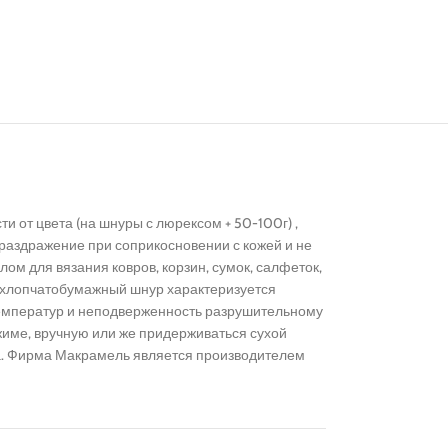
и от цвета (на шнуры с люрексом + 50-100г) ,
 раздражение при соприкосновении с кожей и не
м для вязания ковров, корзин, сумок, салфеток,
ом хлопчатобумажный шнур характеризуется
температур и неподверженность разрушительному
име, вручную или же придерживаться сухой
ана. Фирма Макрамель является производителем