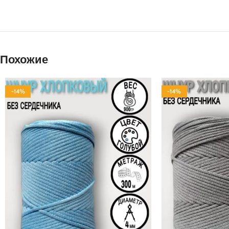
Похожие
-14%
-14%
80% ХБ 20% ПЭ
100% ХЛОПОК