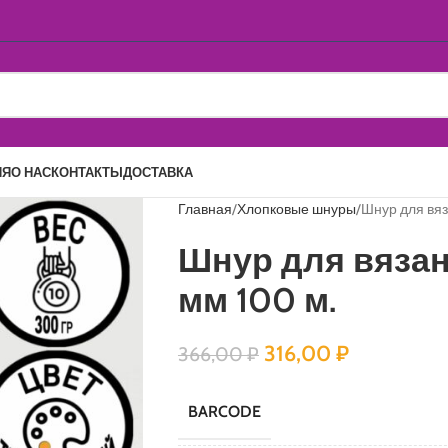
ИЯ
О НАС
КОНТАКТЫ
ДОСТАВКА
Главная
Хлопковые шнуры
Шнур для вяз
Шнур для вяза
мм 100 м.
316,00
₽
366,00
₽
BARCODE