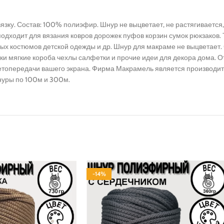
язку. Состав: 100% полиэфир. Шнур не выцветает, не растягиваетс
одходит для вязания ковров дорожек пуфов корзин сумок рюкзаков.
х костюмов детской одежды и др. Шнур для макраме не выцветает. 
ки мягкие короба чехлы салфетки и прочие идеи для декора дома. О
цветопередачи вашего экрана. Фирма Макрамель является производ
нуры по 100м и 300м.
-14%
ПОЛИЭФИР
СЕРДЕЧНИК