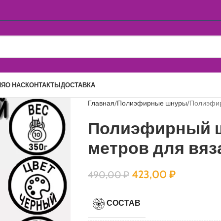
ИЯ
О НАС
КОНТАКТЫ
ДОСТАВКА
Главная
Полиэфирные шнуры
Полиэфир
Полиэфирный ш
метров для вяз
423,00
₽
490,00
₽
СОСТАВ