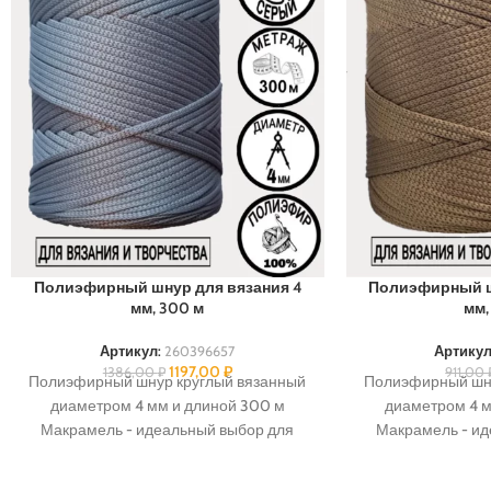
Полиэфирный шнур для вязания 4
Полиэфирный ш
мм, 300 м
мм,
Артикул:
260396657
Артикул
1197,00
₽
1386,00
₽
911,00
Полиэфирный шнур круглый вязанный
Полиэфирный шну
диаметром 4 мм и длиной 300 м
диаметром 4 м
Макрамель - идеальный выбор для
Макрамель - ид
творчества и рукоделия. Толстая
творчества и р
веревка подойдет для создания
веревка подой