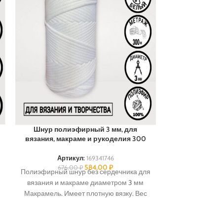
Шнур полиэфирный 3 мм, для
Шнур полиэфи
вязания, макраме и рукоделия 300
Арт
334
Артикул:
169341746
Полиэфирный
584,00
₽
676,00
₽
Полиэфирный шнур без сердечника для
м
сердечника 
вязания и макраме диаметром 3 мм
плотную вяз
Макрамель. Имеет плотную вязку. Вес
варьируе
мотка варьируется от 540