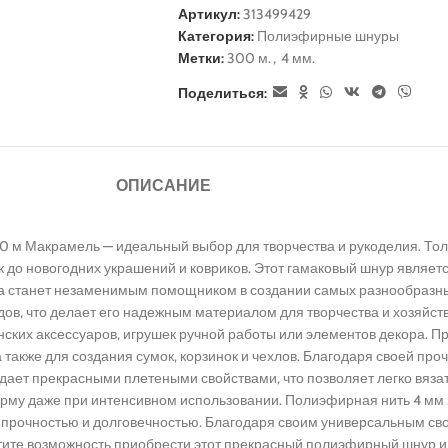
Артикул:
313499429
Категория:
Полиэфирные шнуры
Метки:
300 м.
,
4 мм.
Поделиться:
ОПИСАНИЕ
 м Макрамель — идеальный выбор для творчества и рукоделия. Тол
к до новогодних украшений и ковриков. Этот гамаковый шнур являе
ра станет незаменимым помощником в создании самых разнообразн
ядов, что делает его надежным материалом для творчества и хозяйс
енских аксессуаров, игрушек ручной работы или элементов декора. 
 также для создания сумок, корзинок и чехлов. Благодаря своей про
ает прекрасными плетеными свойствами, что позволяет легко вязат
орму даже при интенсивном использовании. Полиэфирная нить 4 м
 прочностью и долговечностью. Благодаря своим универсальным сво
стите возможность приобрести этот прекрасный полиэфирный шнур и 