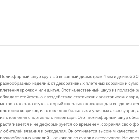
Полиэфирный шнур круглый вязанный диаметром 4 мм и длиной 300
разнообразных изделий: от декоративных плетеных корзинок и сумо
плетения крючком или шитья. Этот качественный шнур из полиэфи
обладает стойкостью к воздействию статических электрических зар
метров толстого жгута, который идеально подходит для создания ж
плетения ковриков, изготовления бельевых и уличных аксессуаров, а
изготовления спортивного инвентаря. Этот полиэфирный шнур облад
растягивается и не деформируется со временем, сохраняя свою ф
любителей вязания и рукоделия. Он отличается высоким качеством,
разнообразных изделий – от ковров до сумок и аксессуаров. Не упу