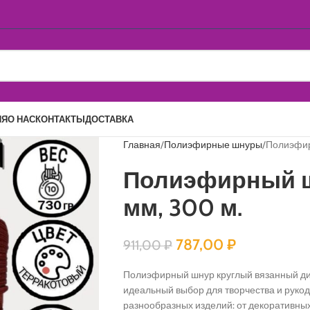
ИЯ
О НАС
КОНТАКТЫ
ДОСТАВКА
Главная
Полиэфирные шнуры
Полиэфир
Полиэфирный ш
мм, 300 м.
787,00
₽
911,00
₽
Полиэфирный шнур круглый вязанный ди
идеальный выбор для творчества и рукод
разнообразных изделий: от декоративных