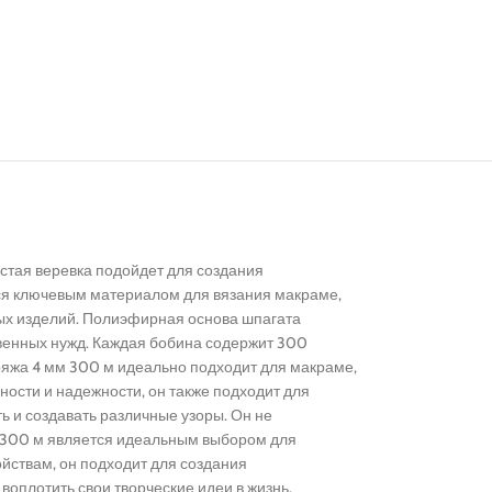
стая веревка подойдет для создания
тся ключевым материалом для вязания макраме,
ых изделий. Полиэфирная основа шпагата
твенных нужд. Каждая бобина содержит 300
Пряжа 4 мм 300 м идеально подходит для макраме,
чности и надежности, он также подходит для
ь и создавать различные узоры. Он не
м 300 м является идеальным выбором для
йствам, он подходит для создания
воплотить свои творческие идеи в жизнь.