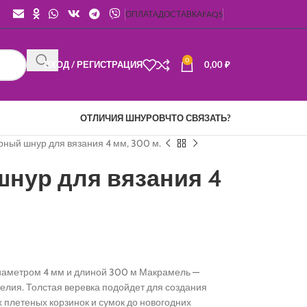
ОПЛАТА
ДОСТАВКА
FAQS
0
ВХОД / РЕГИСТРАЦИЯ
0,00
₽
ОТЛИЧИЯ ШНУРОВ
ЧТО СВЯЗАТЬ?
ный шнур для вязания 4 мм, 300 м.
нур для вязания 4
аметром 4 мм и длиной 300 м Макрамель —
елия. Толстая веревка подойдет для создания
 плетеных корзинок и сумок до новогодних