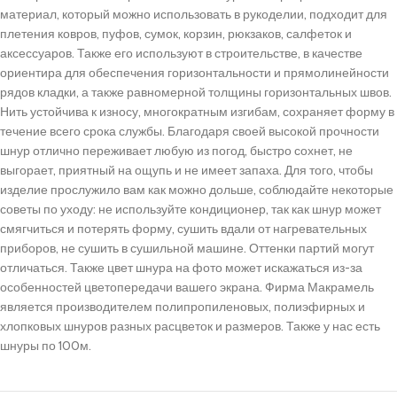
материал, который можно использовать в рукоделии, подходит для
плетения ковров, пуфов, сумок, корзин, рюкзаков, салфеток и
аксессуаров. Также его используют в строительстве, в качестве
ориентира для обеспечения горизонтальности и прямолинейности
рядов кладки, а также равномерной толщины горизонтальных швов.
Нить устойчива к износу, многократным изгибам, сохраняет форму в
течение всего срока службы. Благодаря своей высокой прочности
шнур отлично переживает любую из погод, быстро сохнет, не
выгорает, приятный на ощупь и не имеет запаха. Для того, чтобы
изделие прослужило вам как можно дольше, соблюдайте некоторые
советы по уходу: не используйте кондиционер, так как шнур может
смягчиться и потерять форму, сушить вдали от нагревательных
приборов, не сушить в сушильной машине. Оттенки партий могут
отличаться. Также цвет шнура на фото может искажаться из-за
особенностей цветопередачи вашего экрана. Фирма Макрамель
является производителем полипропиленовых, полиэфирных и
хлопковых шнуров разных расцветок и размеров. Также у нас есть
шнуры по 100м.