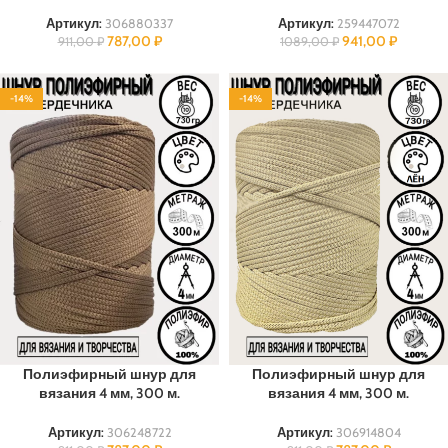
Артикул:
306880337
Артикул:
259447072
787,00
₽
941,00
₽
911,00
₽
1089,00
₽
-14%
-14%
ПОЛИЭФИР
ПОЛИЭФИР
Полиэфирный шнур для
Полиэфирный шнур для
вязания 4 мм, 300 м.
вязания 4 мм, 300 м.
Артикул:
306248722
Артикул:
306914804