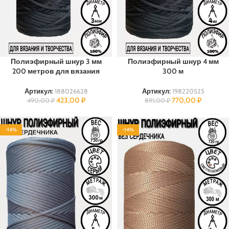
Полиэфирный шнур 3 мм
Полиэфирный шнур 4 мм
200 метров для вязания
300 м
Артикул:
188026628
Артикул:
198220525
423,00
₽
770,00
₽
490,00
₽
891,00
₽
-14%
-14%
ПОЛИЭФИР
ПОЛИЭФИР